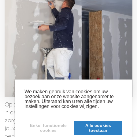
We maken gebruik van cookies om uw
bezoek aan onze website aangenamer te
maken. Uiteraard kan u ten alle tijden uw
Op zoek naar een ervaren schilder of specialist
instellingen voor cookies wijzigen.
in decoratieve technieken? Bij Nicky Decor
Lees meer over cookies
zorgen we voor een vakkundige afwerking van
Enkel functionele
Alle cookies
jouw interieur. Van binnenschilderwerken tot
cookies
toestaan
behang en gyprocwerken, wij leveren kwaliteit